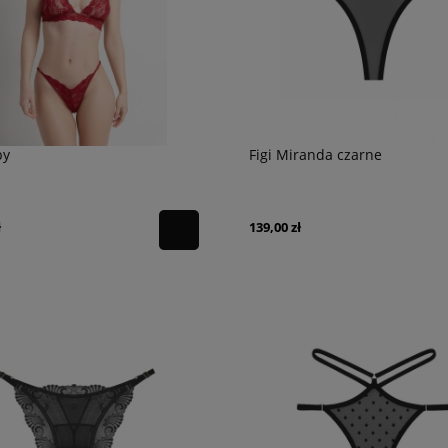
by
Figi Miranda czarne
ł
139,00 zł