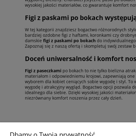
wysokiej jakości materiałów, co gwarantuje komfort no
Figi z paskami po bokach występuj
W tej kategorii znajdziesz bogactwo różnorodnych styló
bardziej ozdobne figi z haftami, koronkami czy drobn
damskie
figi z paskami po bokach
do indywidualnego 
Zapoznaj się z naszą ofertą i skompletuj swój zestaw bi
Doceń uniwersalność i komfort nos
Figi z paseczkami
po bokach to nie tylko bielizna at
materiałom i odpowiedniemu krojowi, zapewniają one k
wyborem dla kobiet ceniących sobie wygodę i styl. To w
wygodę i atrakcyjny wygląd. Bogactwo opcji pozwala do
idealnego dla siebie. Dzięki wysokiej jakości materia
niezrównany komfort noszenia przez cały dzień.
Dbamy o Twoją prywatność