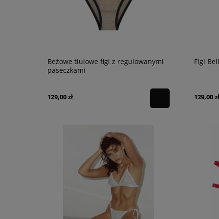
Beżowe tiulowe figi z regulowanymi
Figi Bel
paseczkami
129,00 zł
129,00 z