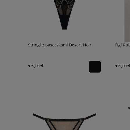
Stringi z paseczkami Desert Noir
Figi Ru
129,00 zł
129,00 z