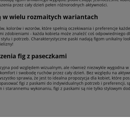
szenia przez cały dzień pełen różnorodnych aktywności.
ą w wielu rozmaitych wariantach
w, kolorów i wzorów, które spełnią oczekiwania i preferencje każde
ymi zdobieniami - każda kobieta może znaleźć coś odpowiedniego d
stylu i potrzeb. Charakterystyczne paski nadają figom unikalny loo
elizny!
zenia fig z paseczkami
rakcyjna pod względem wizualnym, ale również niezwykle wygodna 
omfort i swobodę ruchów przez cały dzień. Bez względu na aktywnoś
szystko sprawia, że jest to idealna propozycja dla kobiet, które po
pasować figi z paskami do indywidualnych potrzeb i preferencji, s
łom i starannemu wykonaniu, figi z paskami są nie tylko stylowym d
POMOC
INFO