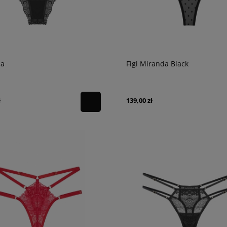
la
Figi Miranda Black
ł
139,00 zł