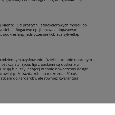
j klientki. Od prostych, jednokolorowych modeli po
la siebie. Bogactwo opcji pozwala dopasować
k, podkreślając jednocześnie kobiecą sylwetkę.
w codziennym użytkowaniu. Dzięki starannie dobranym
ć czy styl życia, figi z paskami są doskonałym
szukują bielizny łączącej w sobie nowoczesny design,
prawiając, że każda kobieta może znaleźć coś
odatkiem do garderoby, ale również gwarantują
RMACJE