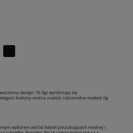
owoczesny design. Te figi wyróżniają się
ategorii bielizny można znaleźć różnorodne modele fig
pularnym wyborem wśród kobiet poszukujących modnej i
ą sylwetkę. Ponadto, figi te często wykonane są z