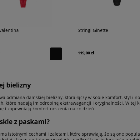
 Valentina
Stringi Ginette
ł
119,00 zł
j bielizny
wa odmiana damskiej bielizny, która łączy w sobie komfort, styl i n
 które nadają im odrobinę ekstrawagancji i oryginalności. W tej k
kę i zapewniają komfort noszenia na co dzień.
skie z paskami?
koma istotnymi cechami i zaletami, które sprawiają, że są one po
dodają figom unikalnego wyglądu, podkreślając jednocześnie kobiec