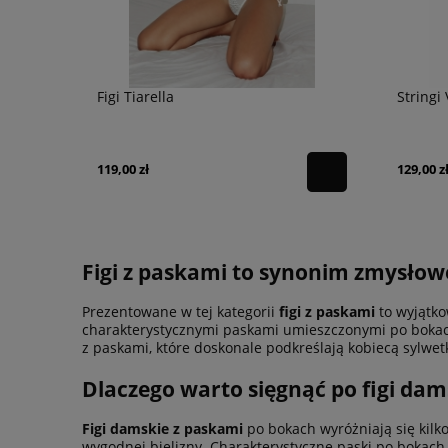
Figi Tiarella
Stringi
119,00 zł
129,00 z
Figi z paskami to synonim zmysłowe
Prezentowane w tej kategorii
figi z paskami
to wyjątko
charakterystycznymi paskami umieszczonymi po bokach,
z paskami, które doskonale podkreślają kobiecą sylwet
Dlaczego warto sięgnąć po figi dam
Figi damskie z paskami
po bokach wyróżniają się kil
wygodnej bielizny. Charakterystyczne paski po bokach 