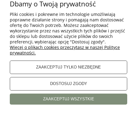
Dbamy o Twoją prywatność
•
Kurier DHL
– 1 dzień roboczy – 17 zł
•
Paczkomaty InPost
– 1–2 dni robocze – 14 zł
Pliki cookies i pokrewne im technologie umożliwiają
poprawne działanie strony i pomagają nam dostosować
ofertę do Twoich potrzeb. Możesz zaakceptować
wykorzystanie przez nas wszystkich tych plików i przejść
do sklepu lub dostosować użycie plików do swoich
preferencji, wybierając opcję "Dostosuj zgody".
Więcej o plikach cookies przeczytasz w naszej Polityce
prywatności.
POMOC
ZAAKCEPTUJ TYLKO NIEZBĘDNE
INFORMACJE
DOSTOSUJ ZGODY
Sklep internetowy Shoper.pl
ZAAKCEPTUJ WSZYSTKIE