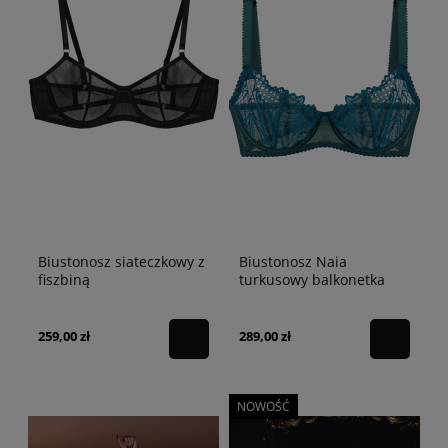
Biustonosz siateczkowy z
Biustonosz Naia
fiszbiną
turkusowy balkonetka
259,00 zł
289,00 zł
NOWOŚĆ