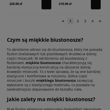
229,00 zł
219,00 zł
«
»
1
2
3
4
Czym są miękkie biustonosze?
To określenie odnosi się do biustonosza, który nie posiada
fiszbin (metalowych lub plastikowych drutów) w dolnej
części miseczek. W odróżnieniu od
biustonoszy z
fiszbinami
,
miękkie biustonosze
charakteryzują się
bardziej elastyczną konstrukcją na obszarze dolnej
krawędzi miseczek. To z kolei sprawia, że są one bardziej
elastyczne i komfortowe w noszeniu. Dolna część
miseczek i boczki
miękkiego biustonosza
zazwyczaj
wykonane są z elastycznego materiału, co pozwala na
swobodniejsze dopasowanie do kształtu ciała.
Jakie zalety ma miękki biustonosz?
Brak fiszbin eliminuje potencjalny dyskomfort związanym