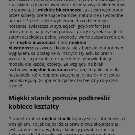
z uciskiem czy przesuwaniem się metalowych elementów,
co sprawia, że
miękkie biustonosze
są często wybierane
przez kobiety preferujące bardziej naturalne i swobodne
uczucie. Są też często wybierane do codziennego
noszenia, zwłaszcza w sytuacjach, gdy komfort jest
priorytetem, na przykład podczas pracy czy relaksu. Jeśli
zatem oczekujesz pełnej swobody, warto zaopatrzyć się w
taki
miękki biustonosz
. Choć
miękkie
biustonosze
zazwyczaj kojarzą się z bardziej naturalnym
wyglądem, są dostępne w różnych stylach, kolorach i
wzorach, co pozwala na znalezienie odpowiedniego
modelu dla każdej kobiety. Ze względu na brak
fiszbinów,
miękkie biustonosze
są często polecane dla
nastolatek, które dopiero zaczynają je nosić - nie jest to
jednak regułą. Grupa entuzjastek tej bielizny cały czas
rośnie!
Miękki stanik pomoże podkreślić
kobiece kształty
Dla wielu kobiet
miękki stanik
kojarzy się z subtelnością i
wdziękiem. To jak najbardziej prawidłowe skojarzenia!
Jeśli zatem chcesz wydobyć kobiecy powab i czuć się
świetnie w każdej stylizacji, warto postawić na dobrze