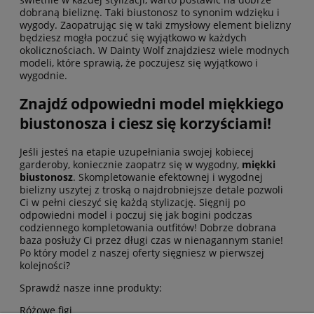
dobraną bieliznę. Taki biustonosz to synonim wdzięku i
wygody. Zaopatrując się w taki zmysłowy element bielizny
będziesz mogła poczuć się wyjątkowo w każdych
okolicznościach. W Dainty Wolf znajdziesz wiele modnych
modeli, które sprawią, że poczujesz się wyjątkowo i
wygodnie.
Znajdź odpowiedni model miękkiego
biustonosza i ciesz się korzyściami!
Jeśli jesteś na etapie uzupełniania swojej kobiecej
garderoby, koniecznie zaopatrz się w wygodny,
miękki
biustonosz
. Skompletowanie efektownej i wygodnej
bielizny uszytej z troską o najdrobniejsze detale pozwoli
Ci w pełni cieszyć się każdą stylizację. Sięgnij po
odpowiedni model i poczuj się jak bogini podczas
codziennego kompletowania outfitów! Dobrze dobrana
baza posłuży Ci przez długi czas w nienagannym stanie!
Po który model z naszej oferty sięgniesz w pierwszej
kolejności?
Sprawdź nasze inne produkty:
Różowe figi