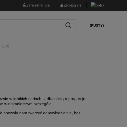
Zarejestruj się
Zaloguj się
(PUSTY)
 NAS
znie w krótkich seriach, z dbałością o proporcje,
ne w najmniejszym szczególe.
To pozwala nam tworzyć odpowiedzialnie, bez