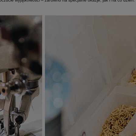
poczucie wyjątkowości – zarówno na specjalne okazje, jak i na co dzień.