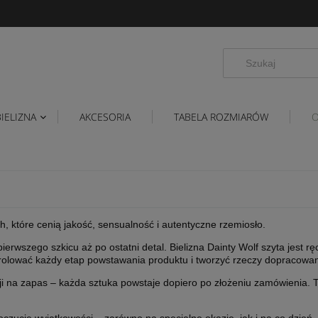
BIELIZNA
AKCESORIA
TABELA ROZMIARÓW
O
h, które cenią jakość, sensualność i autentyczne rzemiosło.
rwszego szkicu aż po ostatni detal. Bielizna Dainty Wolf szyta jest ręc
trolować każdy etap powstawania produktu i tworzyć rzeczy dopracowa
i na zapas – każda sztuka powstaje dopiero po złożeniu zamówienia. 