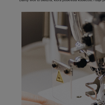
Dainty Wolf to bielizna, która podkreśla kobiecość i daje 