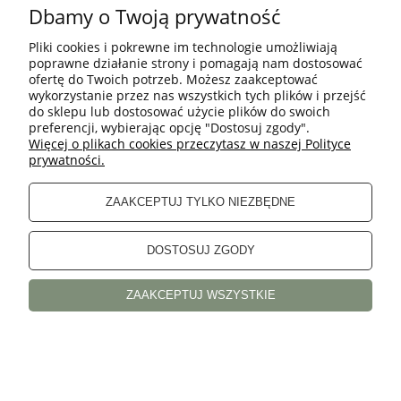
Dbamy o Twoją prywatność
XL = C80, D75, E70, F65
Pliki cookies i pokrewne im technologie umożliwiają
W razie wątpliwości — napisz do nas, chętnie doradzimy!
poprawne działanie strony i pomagają nam dostosować
ofertę do Twoich potrzeb. Możesz zaakceptować
Bielizna zaprojektowana i wykonana w Polsce.
wykorzystanie przez nas wszystkich tych plików i przejść
do sklepu lub dostosować użycie plików do swoich
Skład:
preferencji, wybierając opcję "Dostosuj zgody".
Materiał główny: 90% Poliamid, 10% Elastan
Więcej o plikach cookies przeczytasz w naszej Polityce
Drugi materiał: 80% Poliamid, 20% Elastan
prywatności.
Pielęgnacja:
Aby Twoja bielizna służyła Ci jak najdłużej, zalecamy pranie
ZAAKCEPTUJ TYLKO NIEZBĘDNE
ręczne.
DOSTOSUJ ZGODY
POMOC
ZAAKCEPTUJ WSZYSTKIE
INFORMACJE
Sklep internetowy Shoper.pl