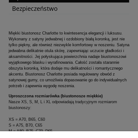
Bezpieczeństwo
Miękki biustonosz
Charlotte to kwintesencja elegancji i luksusu.
Wykonany z satyny jedwabnej i ozdobiony białą koronką, jest nie
tylko piękny, ale również niezwykle komfortowy w noszeniu. Satyna
jedwabna delikatnie otula skórę, zapewniając uczucie gładkości i
aksamitności. Jej połyskująca powierzchnia nadaje biustonoszowi
wyjątkowego blasku i wyrafinowania. Całość została starannie
obszyta koronką, która dodaje mu delikatności i romantycznego
akcentu. Biustonosz Charlotte posiada regulowany obwód z
satynowej gumy, co umożliwia dopasowanie go do indywidualnych
potrzeb i zapewnia wygodę noszenia.
Uproszczona rozmiarówka (biustonosze miękkie)
Nasze XS, S, M, L i XL odpowiadają tradycyjnym rozmiarom
biustonoszy:
XS = A70, B65, C60
S = A75, B70, C65
M = A80, B75, C70, D65
L = B80, C75, D70, E65