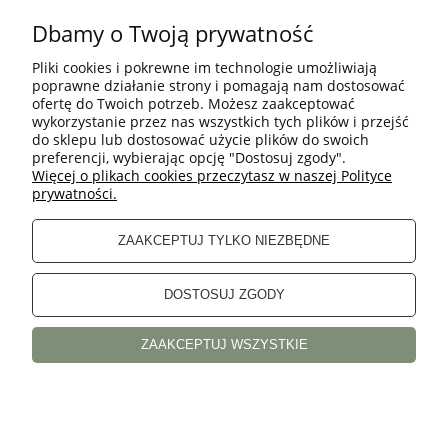
2X: 114 - 124 cm
3X:124 - 132 cm
Dbamy o Twoją prywatność
4X: 132 - 139 cm
Pliki cookies i pokrewne im technologie umożliwiają
Bielizna zaprojektowana i wykonana w Polsce – z miłością
poprawne działanie strony i pomagają nam dostosować
do detali.
ofertę do Twoich potrzeb. Możesz zaakceptować
wykorzystanie przez nas wszystkich tych plików i przejść
Skład:
do sklepu lub dostosować użycie plików do swoich
Materiał główny: 80% Poliamid, 20% Elastan
preferencji, wybierając opcję "Dostosuj zgody".
Koronka: 95% Poliamid, 5% Elastan
Więcej o plikach cookies przeczytasz w naszej Polityce
Wkładka: 80% Bawełna, 20% Elastan
prywatności.
Pielęgnacja:
Aby Twoja bielizna służyła Ci jak najdłużej, zalecamy
ZAAKCEPTUJ TYLKO NIEZBĘDNE
pranie ręczne.
DOSTOSUJ ZGODY
POMOC
ZAAKCEPTUJ WSZYSTKIE
INFORMACJE