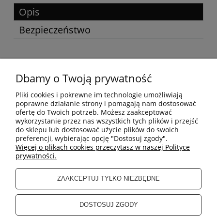
Opis
Bezpieczeństwo
Beżowe
stringi koronkowe
Olivia wykonane z włoskiego
Dbamy o Twoją prywatność
elastycznego tiulu. Satynowe paseczki po bokach są regulowane,
dzięki czemu dopasujesz stringi idealnie do swojej
Pliki cookies i pokrewne im technologie umożliwiają
sylwetki. Zielona koronka nadaje im kobiecego i romantycznego
poprawne działanie strony i pomagają nam dostosować
charakteru, a elastyczny i delikatny tiul zapewnia wygodę i
ofertę do Twoich potrzeb. Możesz zaakceptować
lekkość.
wykorzystanie przez nas wszystkich tych plików i przejść
do sklepu lub dostosować użycie plików do swoich
Skład:
preferencji, wybierając opcję "Dostosuj zgody".
Materiał główny: 90% Poliamid 10% Elastan
Więcej o plikach cookies przeczytasz w naszej Polityce
Drugi materiał: 80% Poliamid 20% Elastan
prywatności.
Bielizna zaprojektowana i wykonana w Polsce.
Aby bielizna służyła Ci jak najdłużej zalecamy pranie ręczne.
ZAAKCEPTUJ TYLKO NIEZBĘDNE
DOSTOSUJ ZGODY